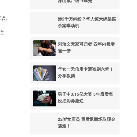
深山藏尸细节曝光
涉2千万纠纷？华人惊天绑架谋
有延误。
杀案曝动机
往
列治文无家可归者 四年内暴增
逾一倍
华女一天信用卡遭盗刷六笔！
分享教训
男子中3.15亿大奖 5年后后悔
没把彩券撕烂
22岁女店员 震后返商场取现金
遇难！