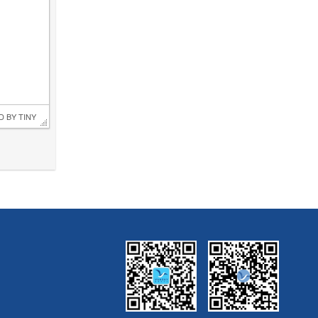
D BY 
TINY