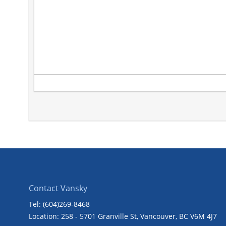
Contact Vansky
Tel: (604)269-8468
Location: 258 - 5701 Granville St, Vancouver, BC V6M 4J7