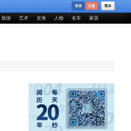
登录
注册
繁体
旅游
艺术
史海
人物
名车
家居