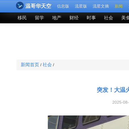
温哥华天空
信息版
流星版
流星文摘
新闻
移民
留学
地产
财经
时事
社会
美
新闻首页
社会
/
/
突发！大温
2025-08