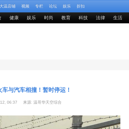
大温店铺
视频
专栏
论坛
娱乐
折扣
食
健康
娱乐
时尚
教育
科技
法律
生活
火车与汽车相撞！暂时停运！
-12, 06:37 来源:
温哥华天空综合