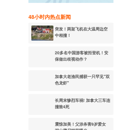
48小时内热点新闻
突发！两架飞机在大温周边空
中相撞！
20多名中国游客被拒登机！安
保做出歧视动作？
加拿大老渔民捕获一只罕见"双
色龙虾"
长周末惨烈车祸! 加拿大三车连
撞致4死
震惊加美！父涉杀害9岁爱女