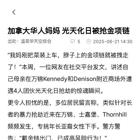
加拿大华人妈妈 光天化日被抢金项链
出处：温哥华天空综合
5
2025-06-21 14:30
“我妈刚把菜装上车，脖子上的金项链就被拽走
了！”本周，一位网友在社交平台发文，讲述自
己母亲在万锦Kennedy和Denison附近商场外遭
遇4人团伙光天化日抢劫的惊魂瞬间。
更令人担忧的是，多位居民留言称，类似针对长
者的暴力抢劫近来在万锦、士嘉堡、Thornhill
频频发生，专挑年长亚裔女性下手。警方警
告：“戴金链出门，已成高风险行为！”