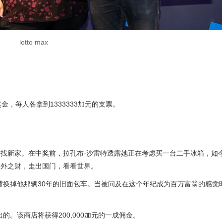
lotto max
，每人各拿到1333333加元的支票。
找新家。在中奖前，拉孔布-沙雷特透露她正在考虑买一台二手冰箱，如
意外之财，走出国门，看看世界。
替换掉他那辆30年的旧面包车。当被问及在这个年纪成为百万富翁的感觉
ss售出的。该商店将获得200,000加元的一成佣金。