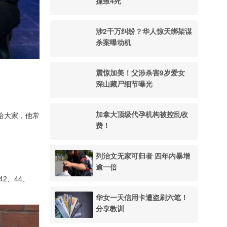
撞致4死
涉2千万纠纷？华人惊天绑架谋
杀案曝动机
震惊加美！父涉杀害9岁爱女
深山藏尸细节曝光
加拿大顶级代孕机构被控乱收
发给大家，他常
费！
列治文无家可归者 四年内暴增
逾一倍
2、44、
华女一天信用卡遭盗刷六笔！
分享教训