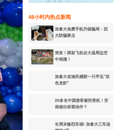
48小时内热点新闻
加拿大免费手机升级骗局：四
大防骗要点
突发！两架飞机在大温周边空
中相撞！
加拿大老渔民捕获一只罕见"双
色龙虾"
20多名中国游客被拒登机！安
保做出歧视动作？
长周末惨烈车祸! 加拿大三车连