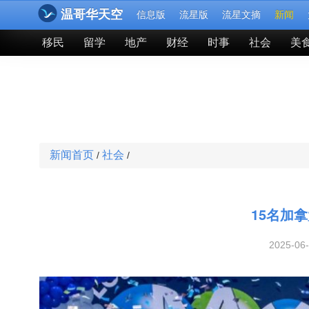
温哥华天空
信息版
流星版
流星文摘
新闻
移民
留学
地产
财经
时事
社会
美
新闻首页
社会
/
/
15名加拿
2025-06