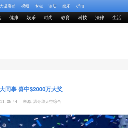
大温店铺
视频
专栏
论坛
娱乐
折扣
食
健康
娱乐
时尚
教育
科技
法律
生活
大同事 喜中$2000万大奖
-11, 05:44 来源:
温哥华天空综合