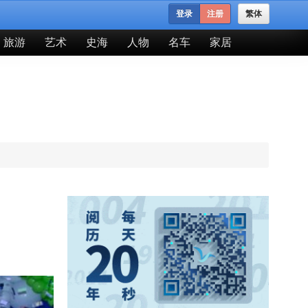
登录
注册
繁体
旅游
艺术
史海
人物
名车
家居