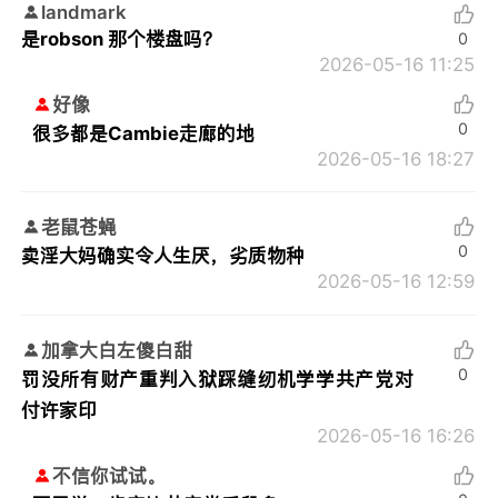
landmark
是robson 那个楼盘吗？
0
2026-05-16 11:25
好像
0
很多都是Cambie走廊的地
2026-05-16 18:27
老鼠苍蝇
0
卖淫大妈确实令人生厌，劣质物种
2026-05-16 12:59
加拿大白左傻白甜
0
罚没所有财产重判入狱踩缝纫机学学共产党对
付许家印
2026-05-16 16:26
不信你试试。