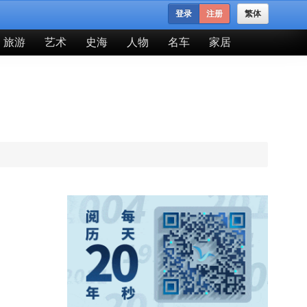
登录
注册
繁体
旅游
艺术
史海
人物
名车
家居