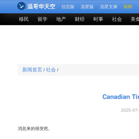
温哥华天空
信息版
流星版
流星文摘
新闻
移民
留学
地产
财经
时事
社会
美
新闻首页
社会
/
/
Canadia
2025-07
消息来的很突然。