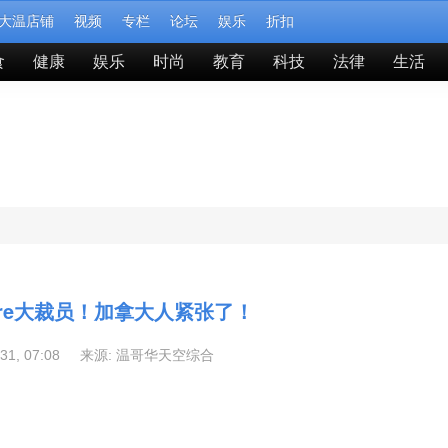
大温店铺
视频
专栏
论坛
娱乐
折扣
食
健康
娱乐
时尚
教育
科技
法律
生活
n Tire大裁员！加拿大人紧张了！
-31, 07:08 来源:
温哥华天空综合