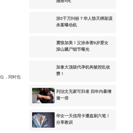
撞致4死
涉2千万纠纷？华人惊天绑架谋
杀案曝动机
震惊加美！父涉杀害9岁爱女
深山藏尸细节曝光
加拿大顶级代孕机构被控乱收
费！
岗位，同时也
列治文无家可归者 四年内暴增
逾一倍
华女一天信用卡遭盗刷六笔！
分享教训