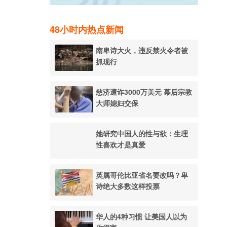
48小时内热点新闻
南卑诗大火，违反禁火令者被
抓现行
慈济遭诈3000万美元 幕后宗教
大师媳妇交保
她研究中国人的性与欲：生理
性喜欢才是真爱
英属哥伦比亚省名要改吗？卑
诗绝大多数这样投票
华人的4种习惯 让美国人以为