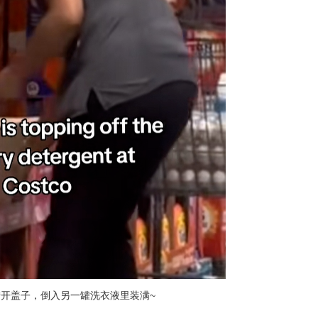
开盖子，倒入另一罐洗衣液里装满~