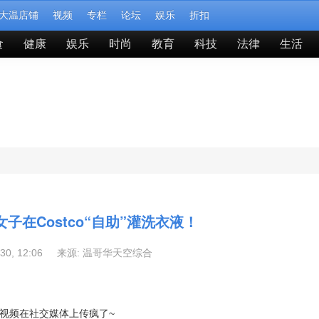
大温店铺
视频
专栏
论坛
娱乐
折扣
食
健康
娱乐
时尚
教育
科技
法律
生活
女子在Costco“自助”灌洗衣液！
-30, 12:06 来源:
温哥华天空综合
的视频在社交媒体上传疯了~