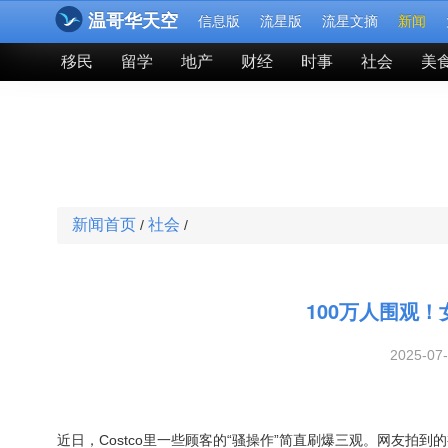
温哥华天空
信息版
流星版
流星文摘
新闻
移民
留学
地产
财经
时事
社会
美
新闻首页
社会
/
/
100万人围观！
2025-07
近日，Costco里一些顾客的“骚操作”简直刷爆三观。网友拍到