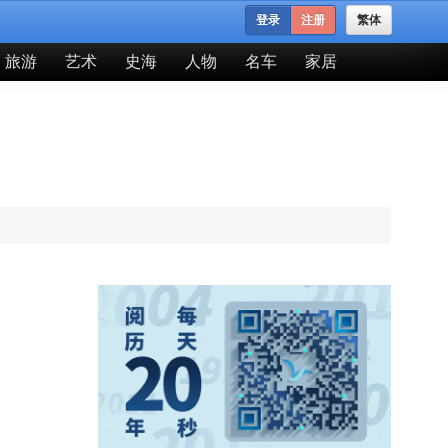
登录
注册
繁体
旅游
艺术
史海
人物
名车
家居