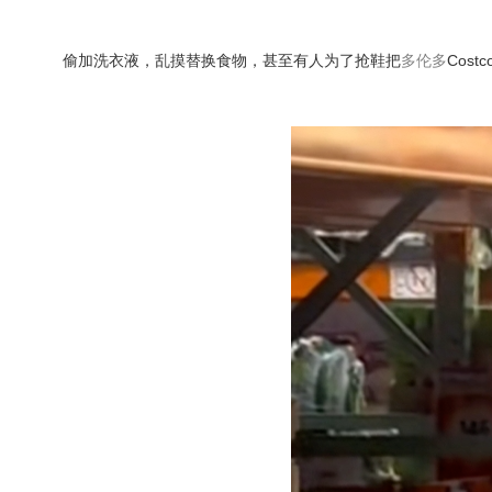
偷加洗衣液，乱摸替换食物，甚至有人为了抢鞋把
多伦多
Cos