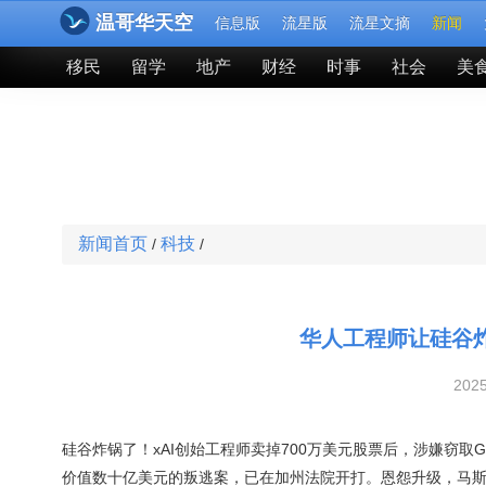
温哥华天空
信息版
流星版
流星文摘
新闻
移民
留学
地产
财经
时事
社会
美
新闻首页
科技
/
/
华人工程师让硅谷
202
硅谷炸锅了！xAI创始工程师卖掉700万美元股票后，涉嫌窃取G
价值数十亿美元的叛逃案，已在加州法院开打。恩怨升级，马斯克 v