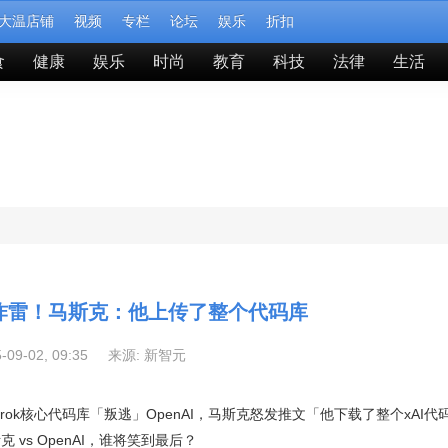
大温店铺
视频
专栏
论坛
娱乐
折扣
食
健康
娱乐
时尚
教育
科技
法律
生活
炸雷！马斯克：他上传了整个代码库
5-09-02, 09:35 来源:
新智元
rok核心代码库「叛逃」OpenAI，马斯克怒发推文「他下载了整个xAI代
s OpenAI，谁将笑到最后？