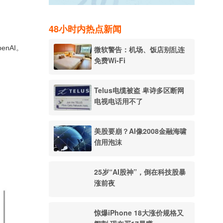
48小时内热点新闻
nAI。
微软警告：机场、饭店别乱连
免费Wi-Fi
Telus电缆被盗 卑诗多区断网
电视电话用不了
美股要崩？AI像2008金融海啸
信用泡沫
25岁“AI股神”，倒在科技股暴
涨前夜
惊爆iPhone 18大涨价规格又