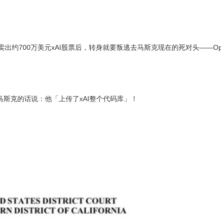
哥在卖出约700万美元xAI股票后，转身就要叛逃去马斯克现在的死对头——Ope
马斯克的话说：他「上传了xAI整个代码库」！