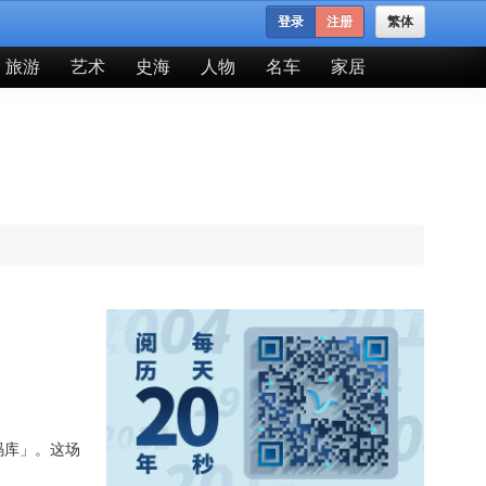
登录
注册
繁体
旅游
艺术
史海
人物
名车
家居
码库」。这场