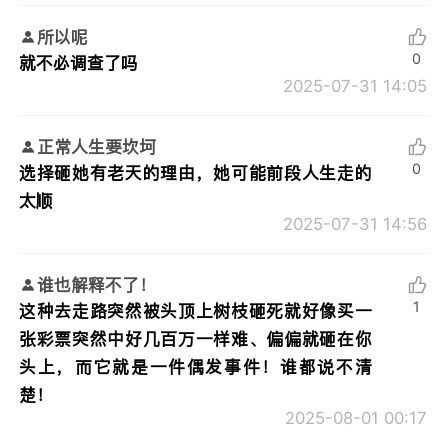
所以呢
0
就不必调查了吗
2025-07-31 14:05
正常人生要坎坷
0
选择砸她有老天的理由，她可能前段人生走的
太顺
2025-07-31 14:56
谁也解释不了！
1
这种去走路突然被头顶上树枝砸死就好像买一
张彩票突然中好几百万一样难、偏偏就砸在你
头上，而它就是一件偶发事件！谁都说不清
楚！
2025-08-01 00:17