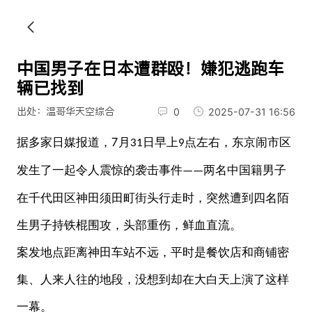
中国男子在日本遭群殴！嫌犯逃跑车
辆已找到
出处：温哥华天空综合
0
2025-07-31 16:56
7
据多家日媒报道，
月
日早上
点左右，东京闹市区
31
9
发生了一起令人震惊的袭击事件
两名中国籍男子
——
在千代田区神田须田町街头行走时，突然遭到四名陌
生男子持铁棍围攻，头部重伤，鲜血直流。
案发地点距离神田车站不远，平时是餐饮店和商铺密
集、人来人往的地段，没想到却在大白天上演了这样
一幕。