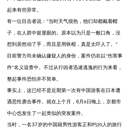
起来有些异常。
有一位目击者说：
当时天气很热，他们却都戴着帽
“
子，在人群中挺显眼的。原本以为只是一般口角，没
想到居然动了手，而且是用铁棍，真是太吓人了。
”
目前警方尚未确认嫌疑人的身份，案件仍在以
伤害事
“
件
名义追查中。不过从行凶者迅速逃逸的行为来看，
”
整起事件恐怕并不简单。
事实上，这已经不是近期第一次有中国游客在日本遭
6
遇恶性袭击事件。就在上个月，
月
日晚上，京都市
6
中心也发生了一起类似的突发案件。
37
当时，一名
岁的中国籍男性游客正和约
人的旅行
20