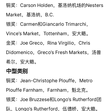
铜奖：Carson Holden，基洛纳机场的Nesters
Market，基洛纳，B.C.
银奖：Carmen和Giancarlo Trimarchi，
Vince’s Market，Tottenham，安大略。
金奖：Joe Greco，Rina Virgilio，Chris
Didomenico，Greco’s Fresh Markets，汤普
希尔，安大略。
中型类别
铜奖：Jean-Christophe Plouffe，Metro
Plouffe Farnham，Farnham，魁北克。
银奖：Joe Bruzzese和Longo’s Rutherford团
队，Longo’s Rutherford，伍德桥，安大略。