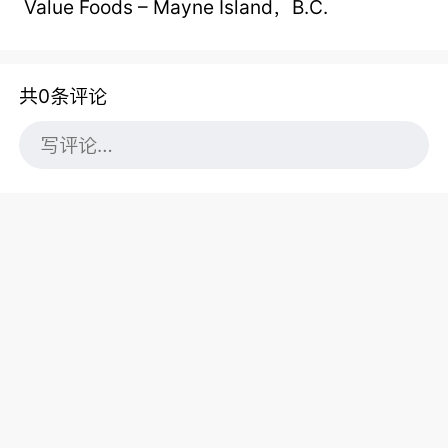
Value Foods – Mayne Island，B.C.
共0条评论