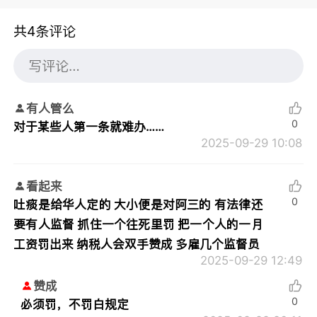
共4条评论
有人管么
0
对于某些人第一条就难办……
2025-09-29 10:08
看起来
0
吐痰是给华人定的 大小便是对阿三的 有法律还
要有人监督 抓住一个往死里罚 把一个人的一月
工资罚出来 纳税人会双手赞成 多雇几个监督员
2025-09-29 12:49
赞成
0
必须罚，不罚白规定