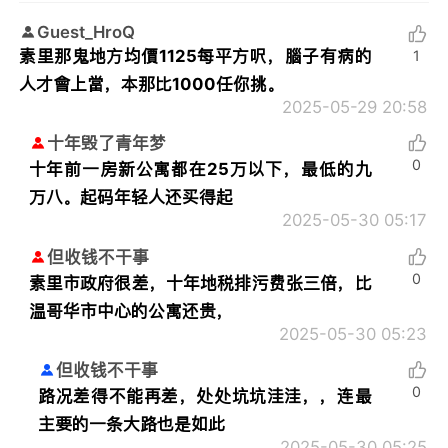
Guest_HroQ
素里那鬼地方均價1125每平方呎，腦子有病的
1
人才會上當，本那比1000任你挑。
2025-05-29 20:58
十年毁了青年梦
0
十年前一房新公寓都在25万以下，最低的九
万八。起码年轻人还买得起
2025-05-30 05:17
但收钱不干事
0
素里市政府很差，十年地税排污费张三倍，比
温哥华市中心的公寓还贵，
2025-05-30 05:23
但收钱不干事
0
路况差得不能再差，处处坑坑洼洼，，连最
主要的一条大路也是如此
2025-05-30 05:25