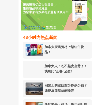
48小时内热点新闻
加拿大麦当劳将上架红牛饮
品！
加拿大人：吃不起麦当劳了！
快餐比“正餐”还贵!
闹罢工的空姐空少挣多少钱？
西捷及加航薪酬曝光
微软警告：机场、饭店别乱连