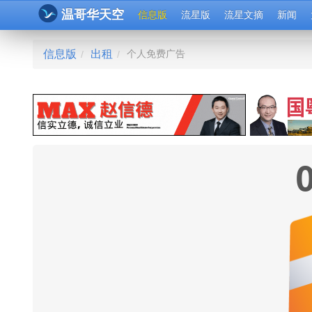
温哥华天空
信息版
流星版
流星文摘
新闻
信息版
出租
个人免费广告
/
/