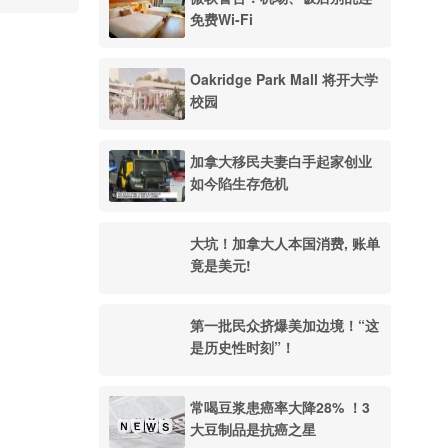
免费Wi-Fi
Oakridge Park Mall 将开大学
校园
加拿大移民夫妻白手起家创业
如今陷生存危机
大坑！加拿大人本国消费, 账单
竟是美元!
第一批民众挤爆美加边境！“这
是历史性时刻”！
常喝豆浆患癌率大降28% ！3
大豆制品是抗癌之星