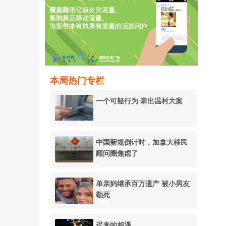
本周热门专栏
一个可疑行为 牵出温村大案
中国新规倒计时，加拿大移民
顾问圈焦虑了
单亲妈继承百万遗产 被小男友
勒死
迟来的相遇