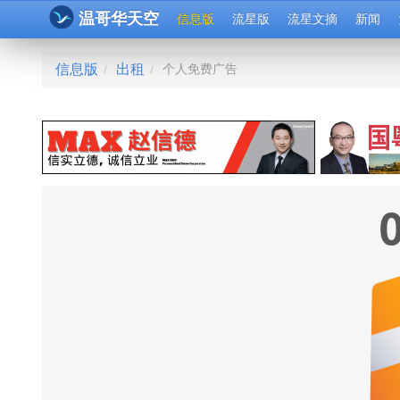
温哥华天空
信息版
流星版
流星文摘
新闻
信息版
出租
个人免费广告
/
/