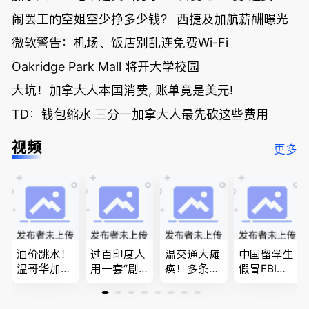
闹罢工的空姐空少挣多少钱？ 西捷及加航薪酬曝光
微软警告：机场、饭店别乱连免费Wi-Fi
Oakridge Park Mall 将开大学校园
大坑！加拿大人本国消费, 账单竟是美元!
TD：钱包缩水 三分一加拿大人最先砍这些费用
视频
更多
油价跳水！
过百印度人
温交通大瘫
中国留学生
温哥华加油
用一套“剧
痪！多条主
假冒FBI上
省大钱，专
本”，移民
路封死到年
门行骗；泰
家曝还会更
官：太假
底；做顿饭
国高僧丑闻