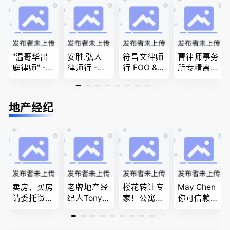
团聚，投资
商业移民，
问题
移民以及各
名校申请
类省提名和
技术移民
"温哥华出
安胜.弘人
符昌文律师
曹律师事务
庭律师" -
律师行 -
行 FOO & C
所专精离
华夏律师事
（大温地区
OMPANY-
婚，分居及
务所 - 劳动
最大的华人
家庭法, 离
婚前协议，
法， 建
律师行、精
婚/财产分
经济纠纷，
地产经纪
筑， 人身
干团队、多
配, 子女抚
財產分割，
伤害，商业
名中、外文
养, 刑事法
地产及生意
纠纷，审判
律师、多语
买卖
辩护
种服务、高
效优质、助
您安心乐
业、胜劵稳
操)
卖房，买房
老牌地产经
楼花转让专
May Chen
请委托资深
纪人Tony L
家！公寓销
你可信赖的
地产经纪人
in 忠于客户
售专家！欢
山东人，
Summer Sh
经验买卖
迎委托，多
为你提供全