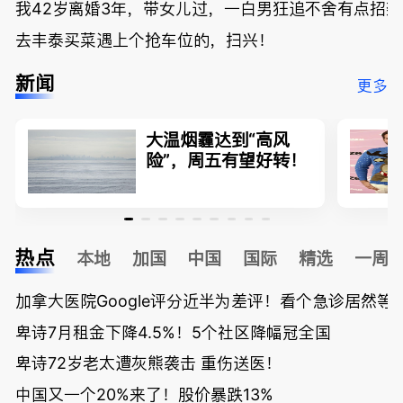
我42岁离婚3年，带女儿过，一白男狂追不舍有点招
去丰泰买菜遇上个抢车位的，扫兴！
新闻
更多
大温烟霾达到“高风
险”，周五有望好转！
热点
本地
加国
中国
国际
精选
一周
加拿大医院Google评分近半为差评！看个急诊居然等了
卑诗7月租金下降4.5%！5个社区降幅冠全国
卑诗72岁老太遭灰熊袭击 重伤送医！
中国又一个20%来了！股价暴跌13%