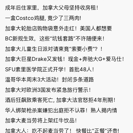
成年后住家里，加拿大父母坚持收房租！
一盒Costco鸡腿, 竟少了三两肉!
加拿大轮胎店购物袋意外走红！美国人都想要
BC新规生效，这些“坑钱套路”不许随便来！
加拿大儿童生日派对请柬竟“索要小费”？！
加拿大巨星Drake又发钱！现金+奔驰大G+爱马仕！
SFU素里医学院正式开学！首批48人！
温哥华本周末3大活动！封闭多条道路
加拿大对欧洲3国发布紧急旅行警示！
酒后狂飙致乘客死亡, 加拿大法官怒拒4年刑期！
华人绑架枪杀案嫌犯出庭拒不认罪！熟人揭内情
加拿大麦当劳将上架红牛饮品！
加拿大人：吃不起麦当劳了！ 快餐比“正餐”还贵!