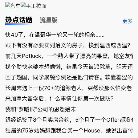
热点话题
流星版
更多
快40了，在温哥华一轮又一轮的相亲……
眼下有没有必要卖列治文的房子，换到温西或西温？
前几天Potluck，一个熟人带了漂亮的果盘，她室友悄
找个勤快老婆本想偷懒，结果今天被派除草，明天还
回了趟国，同学聚餐照例还是他们请客。软囊羞涩的
长周末遇上一伙70+的追鲸老人，突然没那么怕变老了
来加拿大留学后，什么事情让你第一次破防？
我和“罗嚼屎”公司的恩怨始末
跟经纪签了8个月卖房合约，5个月了一个Offer都没
独居的75岁姑妈想跟我合买一个House，她说出首付