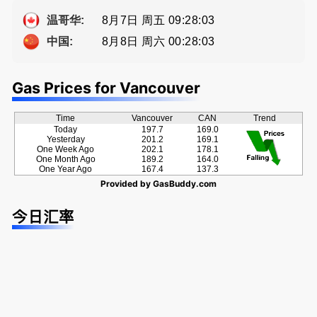
a， 五星好
提供高额返
种佣金方
方位的地产
评
佣
案！
服务
8月7日 周五 09:28:03
温哥华:
8月8日 周六 00:28:03
中国:
Gas Prices for Vancouver
Time
Vancouver
CAN
Trend
Today
197.7
169.0
Yesterday
201.2
169.1
One Week Ago
202.1
178.1
One Month Ago
189.2
164.0
One Year Ago
167.4
137.3
Provided by
GasBuddy.com
今日汇率