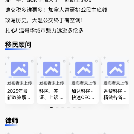
谁交税多谁票多！加拿大富豪挑战民主底线
改写历史，大温公交终于有空调！
扎心! 温哥华城市魅力远逊多伦多
移民顾问
2025年最
移民、签
加达移民-
香黎移民 -
新政策解
证、上诉 --
快速CEC&P
精做各省省
读，政府持
-”亲自负
NP真实工
提名,LMIA,
牌顾问为您
责、全程跟
作机会 移
签证,工作
免费咨询各
进”的RCIC-
民上诉、家
推荐。持牌
律师
类疑难签证
IRB持牌移
庭团聚，特
顾问免费为
问题，夫妻
民顾问
快技术移民
您解答各类