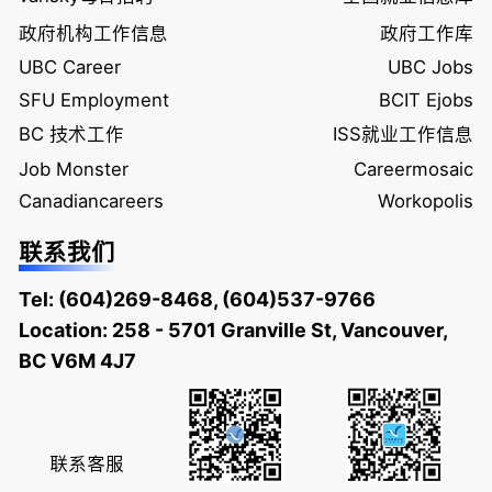
政府机构工作信息
政府工作库
UBC Career
UBC Jobs
SFU Employment
BCIT Ejobs
BC 技术工作
ISS就业工作信息
Job Monster
Careermosaic
Canadiancareers
Workopolis
联系我们
Tel:
(604)269-8468
,
(604)537-9766
Location: 258 - 5701 Granville St, Vancouver,
BC V6M 4J7
联系客服