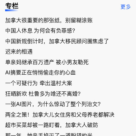
低；免费狂
了；一夜返
被罚1680
曝光；美国
专栏
更多
送50万磅蔬
贫！华人找
刀，公寓惊
夫妻住进殡
菜！大
银行做房贷
现天价罚
仪馆
加拿大很重要的那张纸，别留糊涂账
温“丑陋土
欠款多出$1
单；房市崩
豆日”冲击
9万；突
盘前兆？加
中国人休息 为何会有负罪感？
吉尼斯纪
发！无辜男
国租赁市场
录；惨！留
孩温哥华市
恐迎暴跌危
中国新规倒计时，加拿大移民顾问圈焦虑了
学生换汇被
中心被刺身
机！
迟来的相遇
骗光2万美
亡；
元，还被卷
单亲妈继承百万遗产 被小男友勒死
入跨国刑案
账户遭封！
AI摘要正在悄悄偷走你的心血
一个可疑行为 牵出温村大案
狂晒新欢 杜鲁多为啥还不离婚？
一张AI图片，为什么惊动了整个列治文？
两全之策！加拿大儿女住房和父母养老都解决
超市买菜却被一路盯着，加拿大人破防
那一年，她亲手掐灭了一道盼望的光