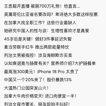
王思聪开直播 被刷700万礼物！他直言...
英属哥伦比亚省名要改吗？卑诗绝大多数这样投票
在加拿大找全职工作？这些行业最缺人
她研究中国人的性与欲：生理性喜欢才是真爱
45岁后是关键！做好3件事延迟失智
麦当劳联手红牛 推出两款能量特饮
列治文男被指控！涉及海鲜欺诈买卖
认知衰退竟与肠胃有关？营养师介绍7大护肠餐单
最高涨300美元！iPhone 18 Pro 太贵了
中国又一个20%来了！股价暴跌13%
大温热门公园突发山火！
加拿大牛肉价格变天! 进口肉便宜一半！
列治文夜市要关，网友却拍手叫好！