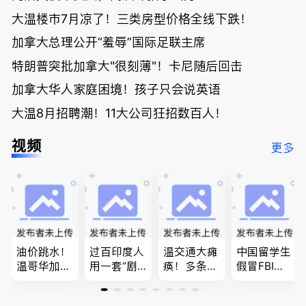
大温楼市7月凉了！三类房型价格全线下跌！
加拿大总理公开“羞辱”国际足联主席
特朗普突批加拿大"很刻薄"！卡尼随后回击
加拿大华人家庭困境！孩子只会说英语
大温8月招聘潮！11大公司狂招数百人！
视频
更多
油价跳水！
过百印度人
温交通大瘫
中国留学生
温哥华加油
用一套“剧
痪！多条主
假冒FBI上
省大钱，专
本”，移民
路封死到年
门行骗；泰
家曝还会更
官：太假
底；做顿饭
国高僧丑闻