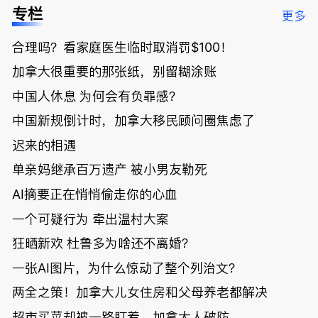
低；免费狂
了；一夜返
被罚1680
曝光；美国
专栏
更多
送50万磅蔬
贫！华人找
刀，公寓惊
夫妻住进殡
菜！大
银行做房贷
现天价罚
仪馆
合理吗？看家庭医生临时取消罚$100！
温“丑陋土
欠款多出$1
单；房市崩
豆日”冲击
9万；突
盘前兆？加
加拿大很重要的那张纸，别留糊涂账
吉尼斯纪
发！无辜男
国租赁市场
录；惨！留
孩温哥华市
恐迎暴跌危
中国人休息 为何会有负罪感？
学生换汇被
中心被刺身
机！
中国新规倒计时，加拿大移民顾问圈焦虑了
骗光2万美
亡；
元，还被卷
迟来的相遇
入跨国刑案
账户遭封！
单亲妈继承百万遗产 被小男友勒死
AI摘要正在悄悄偷走你的心血
一个可疑行为 牵出温村大案
狂晒新欢 杜鲁多为啥还不离婚？
一张AI图片，为什么惊动了整个列治文？
两全之策！加拿大儿女住房和父母养老都解决
超市买菜却被一路盯着，加拿大人破防