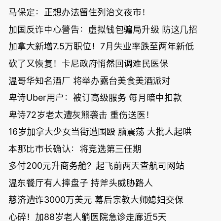
马保定：正想办法留住列治文夜市！
加国反诈中心警告：虚拟钱包骗局升级 防这几招
加拿大新增7.5万职位！7月失业率跌至两年新低
砍了又恢复！卡尼政府悄然回调难民医保
温哥华知名酒厂 将举办露台美食美酒派对
卑诗Uber用户：被订高级服务 每月暗中扣款
卑诗72岁老太遭灰熊袭击 重伤送医！
16岁加拿大少女当街遭围殴 脑震荡 大批人起哄
本那比市长确认：将竞选第三任期
多付200元升商务舱？起飞前两天查航司网站
温东餐厅有人摔盘子 持斧头威胁路人
慈济遭诈3000万美元 幕后宗教大师媳妇交保
心碎！加88岁老人躺医院急诊走廊近5天