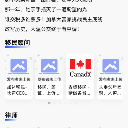
那一年，她亲手掐灭了一道盼望的光
谁交税多谁票多！加拿大富豪挑战民主底线
改写历史，大温公交终于有空调！
移民顾问
加达移民-
移民、签
香黎移民 -
夫妻父母团
快速CEC&P
证、上诉 --
精做各省省
聚、人道移
NP真实工
-”亲自负
提名,LMIA,
民、LMIA
作机会 移
责、全程跟
签证,工作
和工签 移
民上诉、家
进”的RCIC-
推荐。持牌
民难民上诉
律师
庭团聚，特
IRB持牌移
顾问免费为
疑难问题的
快技术移民
民顾问
您解答各类
解决 各类