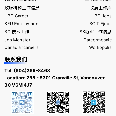
政府机构工作信息
政府工作库
UBC Career
UBC Jobs
SFU Employment
BCIT Ejobs
BC 技术工作
ISS就业工作信息
Job Monster
Careermosaic
Canadiancareers
Workopolis
联系我们
Tel:
(604)269-8468
Location: 258 - 5701 Granville St, Vancouver,
BC V6M 4J7