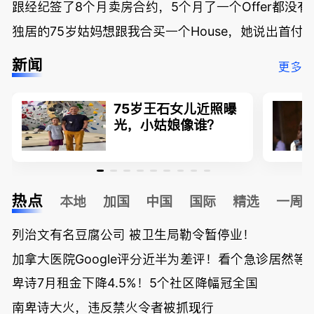
跟经纪签了8个月卖房合约，5个月了一个Offer都没
独居的75岁姑妈想跟我合买一个House，她说出首付
新闻
更多
75岁王石女儿近照曝
光，小姑娘像谁？
热点
本地
加国
中国
国际
精选
一周
列治文有名豆腐公司 被卫生局勒令暂停业！
加拿大医院Google评分近半为差评！看个急诊居然等了
卑诗7月租金下降4.5%！5个社区降幅冠全国
南卑诗大火，违反禁火令者被抓现行