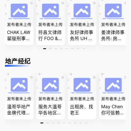
商业移民，
问题
移民签证
名校申请
、翻译和海
牙认证
CHAK LAW
符昌文律师
友好律师事
姜凌律师事
翟骏刑事交
行 FOO & C
务所 UH LA
务所: 房产
通大律师
OMPANY-
W，专注U
过户专做急
刑事辩护/
家庭法, 离
BC地区及
件。婚姻
民事诉讼/
婚/财产分
温哥华，公
法/公司法/
地产经纪
房产过户
配, 子女抚
司商业、收
民事商业诉
养, 刑事法
购兼并、婚
讼律师
姻家庭、遗
嘱遗产
温哥华地产
服务大温哥
出租房、找
May Chen
金牌代理经
华各地区的
老王
你可信赖的
纪人(买，
住宅及商业
山东人，
卖，建）-
地产专业持
为你提供全