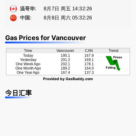
Eddy 您诚
牌地产经纪
方位的地产
恳的朋友
Sophia Fan
服务
8月7日 周五 14:32:27
温哥华:
房屋买卖,
8月8日 周六 05:32:27
中国:
资产规划管
理
Gas Prices for Vancouver
Time
Vancouver
CAN
Trend
Today
195.1
167.9
Yesterday
201.2
169.1
One Week Ago
202.1
178.1
One Month Ago
189.2
164.0
One Year Ago
167.4
137.3
Provided by
GasBuddy.com
今日汇率