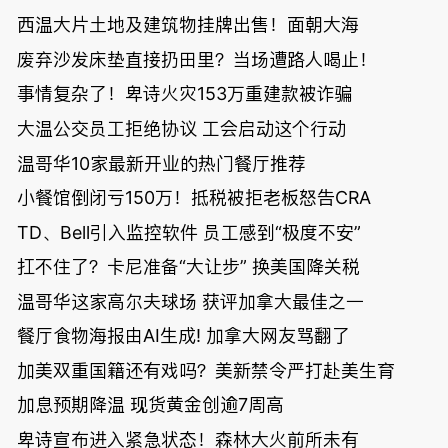
西温大片土地及建筑物挂牌出售！面朝大海
废弃沙发床垫直接扔田里？当场遭路人喝止！
事情复杂了！卑诗火灾153万重建款被诈骗
大温公交员工拒绝协议 工会启动这个行动
温哥华10家最新开业的热门餐厅推荐
小餐馆倒闭亏150万！抵税被拒老板怒告CRA
TD、Bell引入监控软件 员工感到“极度不安”
扛不住了？卡尼准备“大让步” 换美国降关税
温哥华这家高尔夫球场 获评加拿大最佳之一
餐厅食物海报由AI生成! 加拿大网友骂翻了
加美双重国籍还有戏吗？美新禁令严打赴美生育
加息预期降温 现货黄金创逾7周高
卑诗宣布进入紧急状态！森林大火前所未有