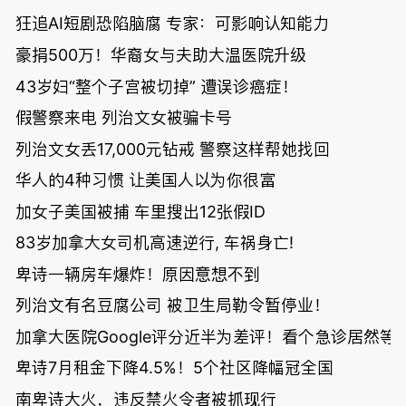
狂追AI短剧恐陷脑腐 专家：可影响认知能力
豪捐500万！华裔女与夫助大温医院升级
43岁妇“整个子宫被切掉” 遭误诊癌症！
假警察来电 列治文女被骗卡号
列治文女丢17,000元钻戒 警察这样帮她找回
华人的4种习惯 让美国人以为你很富
加女子美国被捕 车里搜出12张假ID
83岁加拿大女司机高速逆行, 车祸身亡!
卑诗一辆房车爆炸！原因意想不到
列治文有名豆腐公司 被卫生局勒令暂停业！
加拿大医院Google评分近半为差评！看个急诊居然等了
卑诗7月租金下降4.5%！5个社区降幅冠全国
南卑诗大火，违反禁火令者被抓现行