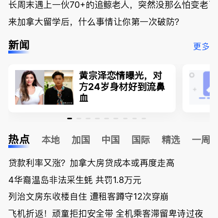
长周末遇上一伙70+的追鲸老人，突然没那么怕变老了
来加拿大留学后，什么事情让你第一次破防？
新闻
更多
黄宗泽恋情曝光，对
方24岁身材好到流鼻
血
热点
本地
加国
中国
国际
精选
一周
贷款利率又涨？加拿大房贷成本或再度走高
4华裔温岛非法采生蚝 共罚1.8万元
列治文房东收楼自住 遭租客蹲守12次穿崩
飞机折返！顽童拒扣安全带 全机乘客滞留卑诗过夜