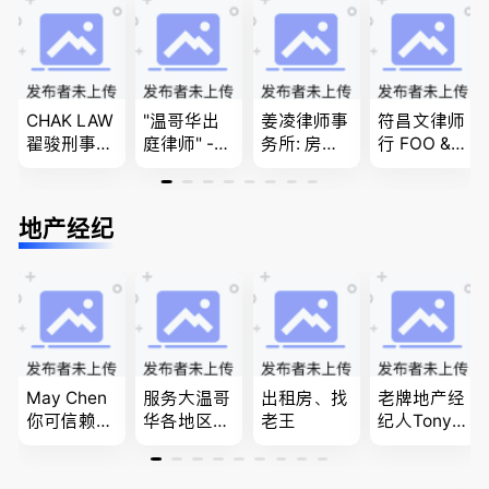
移民签证
问题
商业移民，
团聚，投资
、翻译和海
名校申请
移民以及各
牙认证
类省提名和
技术移民
CHAK LAW
"温哥华出
姜凌律师事
符昌文律师
翟骏刑事交
庭律师" -
务所: 房产
行 FOO & C
通大律师
华夏律师事
过户专做急
OMPANY-
刑事辩护/
务所 - 劳动
件。婚姻
家庭法, 离
民事诉讼/
法， 建
法/公司法/
婚/财产分
地产经纪
房产过户
筑， 人身
民事商业诉
配, 子女抚
伤害，商业
讼律师
养, 刑事法
纠纷，审判
辩护
May Chen
服务大温哥
出租房、找
老牌地产经
你可信赖的
华各地区的
老王
纪人Tony L
山东人，
住宅及商业
in 忠于客户
为你提供全
地产专业持
经验买卖