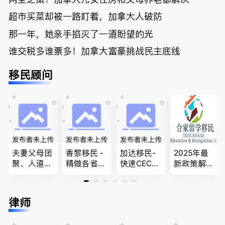
超市买菜却被一路盯着，加拿大人破防
那一年，她亲手掐灭了一道盼望的光
谁交税多谁票多！加拿大富豪挑战民主底线
移民顾问
夫妻父母团
香黎移民 -
加达移民-
2025年最
聚、人道移
精做各省省
快速CEC&P
新政策解
民、LMIA
提名,LMIA,
NP真实工
读，政府持
和工签 移
签证,工作
作机会 移
牌顾问为您
民难民上诉
推荐。持牌
民上诉、家
免费咨询各
律师
疑难问题的
顾问免费为
庭团聚，特
类疑难签证
解决 各类
您解答各类
快技术移民
问题，夫妻