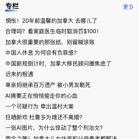
低；免费狂
了；一夜返
被罚1680
曝光；美国
专栏
更多
送50万磅蔬
贫！华人找
刀，公寓惊
夫妻住进殡
菜！大
银行做房贷
现天价罚
仪馆
惆怅！20年前温馨的加拿大 去哪儿了
温“丑陋土
欠款多出$1
单；房市崩
豆日”冲击
9万；突
盘前兆？加
合理吗？看家庭医生临时取消罚$100！
吉尼斯纪
发！无辜男
国租赁市场
录；惨！留
孩温哥华市
恐迎暴跌危
加拿大很重要的那张纸，别留糊涂账
学生换汇被
中心被刺身
机！
中国人休息 为何会有负罪感？
骗光2万美
亡；
元，还被卷
中国新规倒计时，加拿大移民顾问圈焦虑了
入跨国刑案
账户遭封！
迟来的相遇
单亲妈继承百万遗产 被小男友勒死
AI摘要正在悄悄偷走你的心血
一个可疑行为 牵出温村大案
狂晒新欢 杜鲁多为啥还不离婚？
一张AI图片，为什么惊动了整个列治文？
两全之策！加拿大儿女住房和父母养老都解决