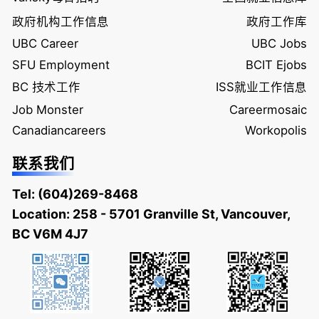
政府机构工作信息
政府工作库
UBC Career
UBC Jobs
SFU Employment
BCIT Ejobs
BC 技术工作
ISS就业工作信息
Job Monster
Careermosaic
Canadiancareers
Workopolis
联系我们
Tel:
(604)269-8468
Location: 258 - 5701 Granville St, Vancouver,
BC V6M 4J7