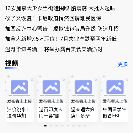
16岁加拿大少女当街遭围殴 脑震荡 大批人起哄
砍了又恢复！卡尼政府悄然回调难民医保
加国反诈中心警告：虚拟钱包骗局升级 防这几招
加拿大新增7.5万职位！7月失业率跌至两年新低
温哥华知名酒厂 将举办露台美食美酒派对
视频
更多
油价跳水！
过百印度人
温交通大瘫
中国留学生
温哥华加油
用一套“剧
痪！多条主
假冒FBI上
省大钱，专
本”，移民
路封死到年
门行骗；泰
家曝还会更
官：太假
底；做顿饭
国高僧丑闻