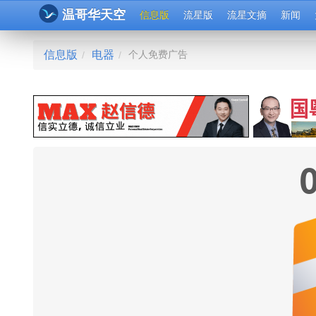
温哥华天空
信息版
流星版
流星文摘
新闻
信息版
电器
个人免费广告
/
/