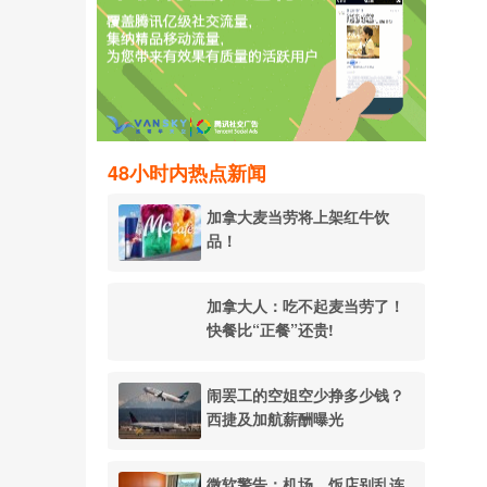
48小时内热点新闻
加拿大麦当劳将上架红牛饮
品！
加拿大人：吃不起麦当劳了！
快餐比“正餐”还贵!
闹罢工的空姐空少挣多少钱？
西捷及加航薪酬曝光
微软警告：机场、饭店别乱连