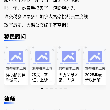
那一年，她亲手掐灭了一道盼望的光
谁交税多谁票多！加拿大富豪挑战民主底线
改写历史，大温公交终于有空调！
移民顾问
洋帆移民留
移民、签
夫妻父母团
2025年最
学公司，精
证、上诉 --
聚、人道移
新政策解
做旅游转学
-”亲自负
民、LMIA
读，政府持
签各类签证
责、全程跟
和工签 移
牌顾问为您
留学转学，
进”的RCIC-
民难民上诉
免费咨询各
律师
BCPNP，E
IRB持牌移
疑难问题的
类疑难签证
E，团聚移
民顾问
解决 各类
问题，夫妻