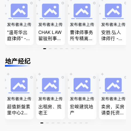
民和魁北克
移民签证
团聚，投资
PEQ60472
、翻译和海
移民以及各
08731
牙认证
类省提名和
技术移民
"温哥华出
CHAK LAW
曹律师事务
安胜.弘人
庭律师" -
翟骏刑事交
所专精离
律师行 -
华夏律师事
通大律师
婚，分居及
（大温地区
务所 - 劳动
刑事辩护/
婚前协议，
最大的华人
法， 建
民事诉讼/
经济纠纷，
律师行、精
地产经纪
筑， 人身
房产过户
財產分割，
干团队、多
伤害，商业
地产及生意
名中、外文
纠纷，审判
买卖
律师、多语
辩护
种服务、高
效优质、助
您安心乐
业、胜劵稳
操)
超值新盤素
出租房、找
宏峻建筑地
卖房，买房
里中心2房1
老王
产
请委托资深
廳1書房高
地产经纪人
級公寓，So
Summer Sh