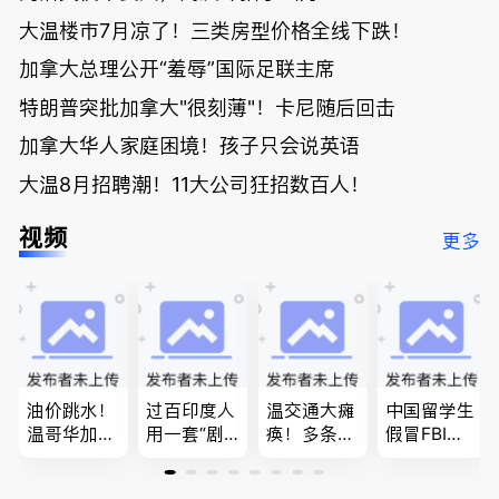
大温楼市7月凉了！三类房型价格全线下跌！
加拿大总理公开“羞辱”国际足联主席
特朗普突批加拿大"很刻薄"！卡尼随后回击
加拿大华人家庭困境！孩子只会说英语
大温8月招聘潮！11大公司狂招数百人！
视频
更多
油价跳水！
过百印度人
温交通大瘫
中国留学生
温哥华加油
用一套“剧
痪！多条主
假冒FBI上
省大钱，专
本”，移民
路封死到年
门行骗；泰
家曝还会更
官：太假
底；做顿饭
国高僧丑闻