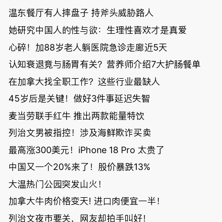
温东餐厅有人摔盘子 持斧头威胁路人
她研究中国人的性与欲：生理性喜欢才是真爱
心碎！加88岁老人躺医院急诊走廊近5天
认知衰退竟与肠胃有关？营养师介绍7大护肠餐单
在加拿大找全职工作？这些行业最缺人
45岁后是关键！做好3件事延迟失智
麦当劳联手红牛 推出两款能量特饮
列治文男被指控！涉及海鲜欺诈买卖
最高涨300美元！iPhone 18 Pro 太贵了
中国又一个20%来了！股价暴跌13%
大温热门公园突发山火！
加拿大牛肉价格变天! 进口肉便宜一半！
列治文夜市要关，网友却拍手叫好！