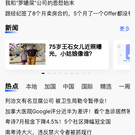
我和“罗嚼屎”公司的恩怨始末
跟经纪签了8个月卖房合约，5个月了一个Offer都没
新闻
更多
75岁王石女儿近照曝
光，小姑娘像谁？
热点
本地
加国
中国
国际
精选
一周
列治文有名豆腐公司 被卫生局勒令暂停业！
加拿大医院Google评分近半为差评！看个急诊居然等了
卑诗7月租金下降4.5%！5个社区降幅冠全国
南卑诗大火，违反禁火令者被抓现行