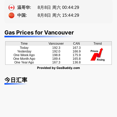
ng電話 778
a， 五星好
-689-5519
评
8月8日 周六 00:44:29
温哥华:
8月8日 周六 15:44:29
中国:
Gas Prices for Vancouver
Time
Vancouver
CAN
Trend
Today
192.3
167.3
Yesterday
192.0
166.9
One Week Ago
198.8
175.9
One Month Ago
189.4
165.8
One Year Ago
167.3
136.8
Provided by
GasBuddy.com
今日汇率