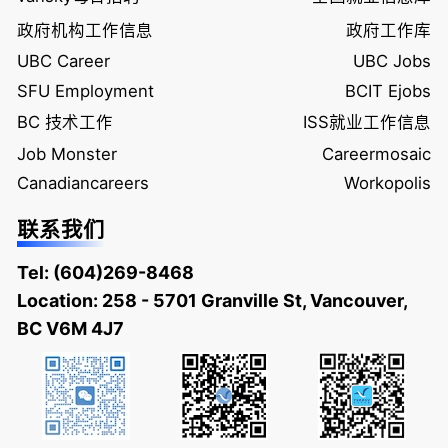
政府机构工作信息
政府工作库
UBC Career
UBC Jobs
SFU Employment
BCIT Ejobs
BC 技术工作
ISS就业工作信息
Job Monster
Careermosaic
Canadiancareers
Workopolis
联系我们
Tel:
(604)269-8468
Location: 258 - 5701 Granville St, Vancouver,
BC V6M 4J7