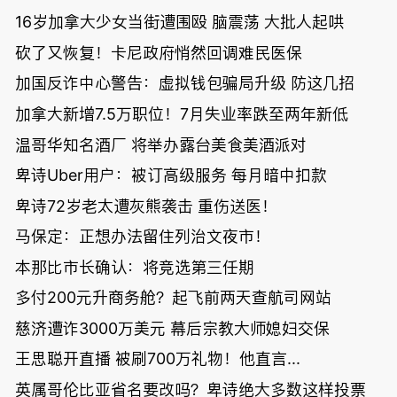
16岁加拿大少女当街遭围殴 脑震荡 大批人起哄
砍了又恢复！卡尼政府悄然回调难民医保
加国反诈中心警告：虚拟钱包骗局升级 防这几招
加拿大新增7.5万职位！7月失业率跌至两年新低
温哥华知名酒厂 将举办露台美食美酒派对
卑诗Uber用户：被订高级服务 每月暗中扣款
卑诗72岁老太遭灰熊袭击 重伤送医！
马保定：正想办法留住列治文夜市！
本那比市长确认：将竞选第三任期
多付200元升商务舱？起飞前两天查航司网站
慈济遭诈3000万美元 幕后宗教大师媳妇交保
王思聪开直播 被刷700万礼物！他直言...
英属哥伦比亚省名要改吗？卑诗绝大多数这样投票