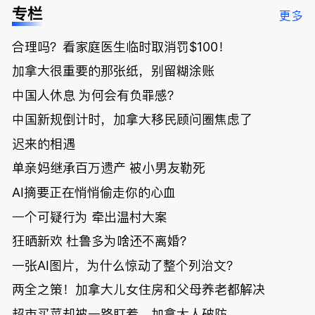
低；免费狂
了；一夜返
被罚1680
曝光；美国
专栏
更多
送50万磅蔬
贫！华人找
刀，公寓惊
夫妻住进殡
菜！大
银行做房贷
现天价罚
仪馆
合理吗？看家庭医生临时取消罚$100！
温“丑陋土
欠款多出$1
单；房市崩
豆日”冲击
9万；突
盘前兆？加
加拿大很重要的那张纸，别留糊涂账
吉尼斯纪
发！无辜男
国租赁市场
录；惨！留
孩温哥华市
恐迎暴跌危
中国人休息 为何会有负罪感？
学生换汇被
中心被刺身
机！
中国新规倒计时，加拿大移民顾问圈焦虑了
骗光2万美
亡；
元，还被卷
迟来的相遇
入跨国刑案
账户遭封！
单亲妈继承百万遗产 被小男友勒死
AI摘要正在悄悄偷走你的心血
一个可疑行为 牵出温村大案
狂晒新欢 杜鲁多为啥还不离婚？
一张AI图片，为什么惊动了整个列治文？
两全之策！加拿大儿女住房和父母养老都解决
超市买菜却被一路盯着，加拿大人破防